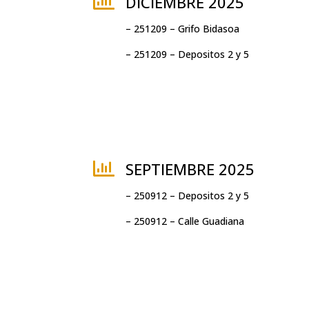

DICIEMBRE 2025
– 251209 – Grifo Bidasoa
– 251209 – Depositos 2 y 5

SEPTIEMBRE 2025
– 250912 – Depositos 2 y 5
– 250912 – Calle Guadiana