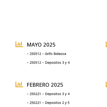

MAYO 2025
– 250512 – Grifo Bidasoa
– 250512 – Depositos 3 y 4

FEBRERO 2025
– 250221 – Depositos 3 y 4
– 250221 – Depositos 2 y 5