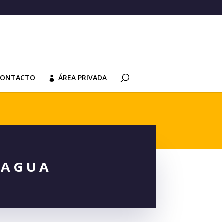
CONTACTO
ÁREA PRIVADA
 AGUA