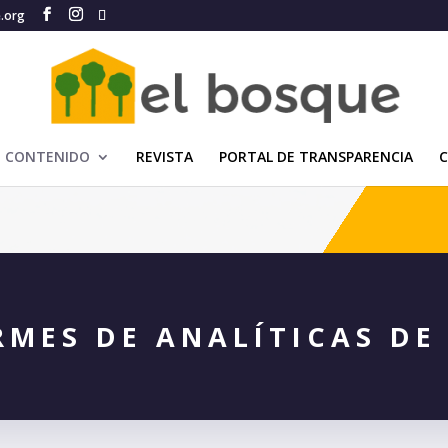
e.org
CONTENIDO
REVISTA
PORTAL DE TRANSPARENCIA
RMES DE ANALÍTICAS DE