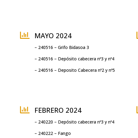

MAYO 2024
– 240516 – Grifo Bidasoa 3
– 240516 – Depósito cabecera nº3 y nº4
– 240516 – Deposito Cabecera nº2 y nº5

FEBRERO 2024
– 240220 – Depósito cabecera nº3 y nº4
– 240222 – Fango