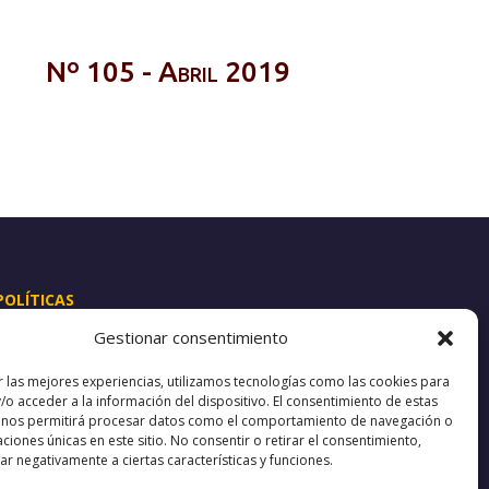
Nº 105 - Abril 2019
POLÍTICAS
Aviso Legal
Gestionar consentimiento
Política de Privacidad
Política de Cookies
r las mejores experiencias, utilizamos tecnologías como las cookies para
Canal de denuncias
/o acceder a la información del dispositivo. El consentimiento de estas
 nos permitirá procesar datos como el comportamiento de navegación o
caciones únicas en este sitio. No consentir o retirar el consentimiento,
r negativamente a ciertas características y funciones.