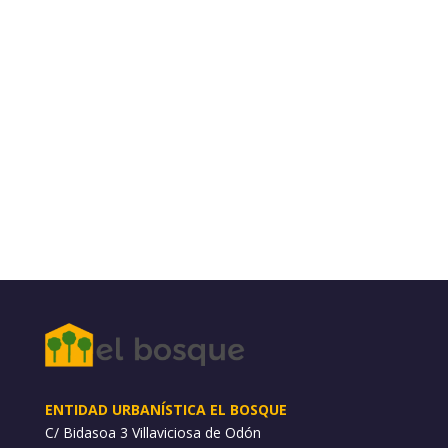
de-odon%2Fref%2Fjn-032023-
5980913&data=05%7C01%7C%7Ccb5fb4976363
4b15f73208db262d4166%7C84df9e7fe9f640afb
435aaaaaaaaaaaa%7C1%7C0%7C63814574803
7839849%7CUnknown%7CTWFpbGZsb3d8eyJWIj
oiMC4wLjAwMDAiLCJQIjoiV2luMzIiLCJBTiI6Ik1haWw
iLCJXVCI6Mn0%3D%7C3000%7C%7C%7C&sdata
=iCG7eRtBQ4zScOdTeDpDjDJh%2BTCr%2BAMJ1s
VNEWk0PVE%3D&reserved=0
ENTIDAD URBANÍSTICA EL BOSQUE
C/ Bidasoa 3 Villaviciosa de Odón