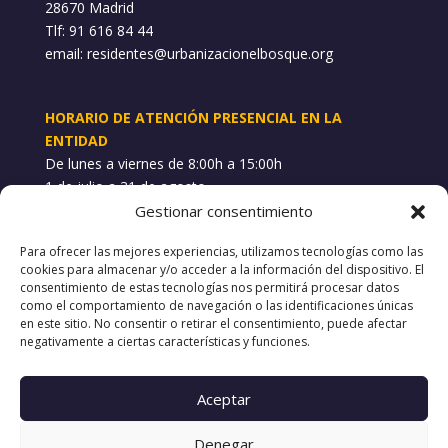
28670 Madrid
Tlf: 91 616 84 44
email:
residentes@urbanizacionelbosque.org
HORARIO DE ATENCIÓN PRESENCIAL EN LA
ENTIDAD
De lunes a viernes de 8:00h a 15:00h
1 de julio a 31 de agosto
Gestionar consentimiento
WHATSAPP INCIDENCIAS
Para ofrecer las mejores experiencias, utilizamos tecnologías como las
689 748 101
cookies para almacenar y/o acceder a la información del dispositivo. El
consentimiento de estas tecnologías nos permitirá procesar datos
como el comportamiento de navegación o las identificaciones únicas
POLÍTICAS
en este sitio. No consentir o retirar el consentimiento, puede afectar
negativamente a ciertas características y funciones.
Aviso Legal
Política de Privacidad
Política de Cookies
Aceptar
Canal de denuncias
Denegar