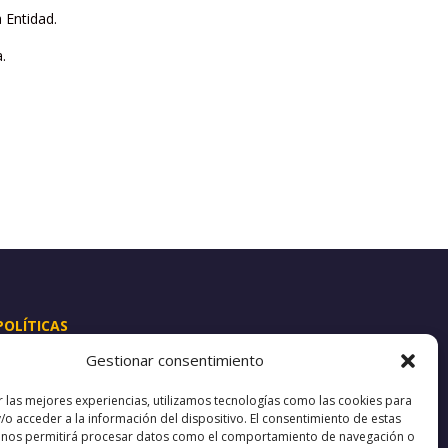
 Entidad.
.
POLÍTICAS
Aviso Legal
Gestionar consentimiento
Política de Privacidad
Política de Cookies
r las mejores experiencias, utilizamos tecnologías como las cookies para
Canal de denuncias
/o acceder a la información del dispositivo. El consentimiento de estas
 nos permitirá procesar datos como el comportamiento de navegación o