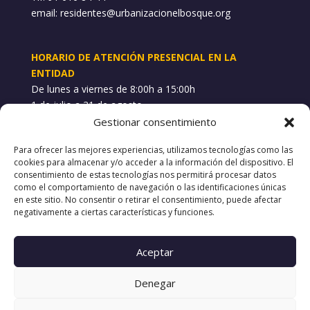
email:
residentes@urbanizacionelbosque.org
HORARIO DE ATENCIÓN PRESENCIAL EN LA
ENTIDAD
De lunes a viernes de 8:00h a 15:00h
1 de julio a 31 de agosto
Gestionar consentimiento
WHATSAPP INCIDENCIAS
Para ofrecer las mejores experiencias, utilizamos tecnologías como las
689 748 101
cookies para almacenar y/o acceder a la información del dispositivo. El
consentimiento de estas tecnologías nos permitirá procesar datos
como el comportamiento de navegación o las identificaciones únicas
POLÍTICAS
en este sitio. No consentir o retirar el consentimiento, puede afectar
negativamente a ciertas características y funciones.
Aviso Legal
Política de Privacidad
Política de Cookies
Aceptar
Canal de denuncias
Denegar