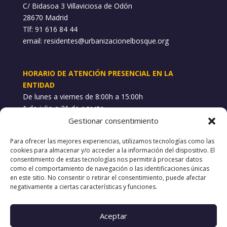
C/ Bidasoa 3 Villaviciosa de Odón
28670 Madrid
Tlf: 91 616 84 44
email:
residentes@urbanizacionelbosque.org
HORARIO DE ATENCIÓN PRESENCIAL EN LA
ENTIDAD
De lunes a viernes de 8:00h a 15:00h
1 de julio a 31 de agosto
Gestionar consentimiento
WHATSAPP INCIDENCIAS
Para ofrecer las mejores experiencias, utilizamos tecnologías como las
689 748 101
cookies para almacenar y/o acceder a la información del dispositivo. El
consentimiento de estas tecnologías nos permitirá procesar datos
como el comportamiento de navegación o las identificaciones únicas
POLÍTICAS
en este sitio. No consentir o retirar el consentimiento, puede afectar
negativamente a ciertas características y funciones.
Aviso Legal
Política de Privacidad
Política de Cookies
Aceptar
Canal de denuncias