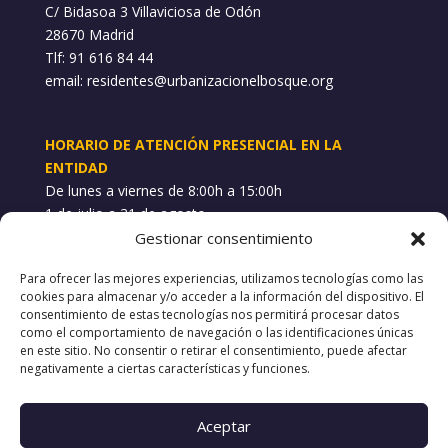
C/ Bidasoa 3 Villaviciosa de Odón
28670 Madrid
Tlf: 91 616 84 44
email:
residentes@urbanizacionelbosque.org
HORARIO DE ATENCIÓN PRESENCIAL EN LA
ENTIDAD
De lunes a viernes de 8:00h a 15:00h
1 de julio a 31 de agosto
Gestionar consentimiento
WHATSAPP INCIDENCIAS
Para ofrecer las mejores experiencias, utilizamos tecnologías como las
689 748 101
cookies para almacenar y/o acceder a la información del dispositivo. El
consentimiento de estas tecnologías nos permitirá procesar datos
como el comportamiento de navegación o las identificaciones únicas
POLÍTICAS
en este sitio. No consentir o retirar el consentimiento, puede afectar
negativamente a ciertas características y funciones.
Aviso Legal
Política de Privacidad
Política de Cookies
Aceptar
Canal de denuncias