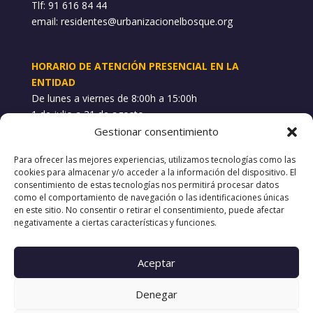
Tlf: 91 616 84 44
email:
residentes@urbanizacionelbosque.org
HORARIO DE ATENCIÓN PRESENCIAL EN LA
ENTIDAD
De lunes a viernes de 8:00h a 15:00h
1 de julio a 31 de agosto
Gestionar consentimiento
WHATSAPP INCIDENCIAS
Para ofrecer las mejores experiencias, utilizamos tecnologías como las
689 748 101
cookies para almacenar y/o acceder a la información del dispositivo. El
consentimiento de estas tecnologías nos permitirá procesar datos
como el comportamiento de navegación o las identificaciones únicas
POLÍTICAS
en este sitio. No consentir o retirar el consentimiento, puede afectar
negativamente a ciertas características y funciones.
Aviso Legal
Política de Privacidad
Política de Cookies
Aceptar
Canal de denuncias
Denegar