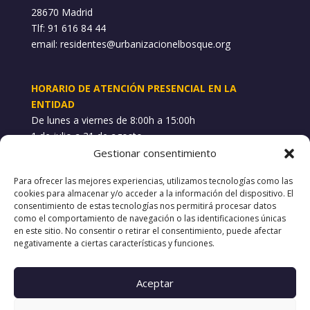
28670 Madrid
Tlf: 91 616 84 44
email:
residentes@urbanizacionelbosque.org
HORARIO DE ATENCIÓN PRESENCIAL EN LA
ENTIDAD
De lunes a viernes de 8:00h a 15:00h
1 de julio a 31 de agosto
Gestionar consentimiento
WHATSAPP INCIDENCIAS
Para ofrecer las mejores experiencias, utilizamos tecnologías como las
689 748 101
cookies para almacenar y/o acceder a la información del dispositivo. El
consentimiento de estas tecnologías nos permitirá procesar datos
como el comportamiento de navegación o las identificaciones únicas
POLÍTICAS
en este sitio. No consentir o retirar el consentimiento, puede afectar
negativamente a ciertas características y funciones.
Aviso Legal
Política de Privacidad
Política de Cookies
Aceptar
Canal de denuncias